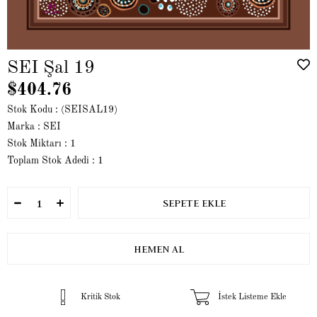
SEI Şal 19
$404.76
Stok Kodu
(SEISAL19)
Marka
:
SEI
Stok Miktarı
:
1
Toplam Stok Adedi
:
1
Kritik Stok
İstek Listeme Ekle