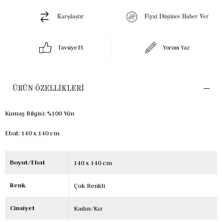
Karşılaştır
Fiyat Düşünce Haber Ver
Tavsiye Et
Yorum Yaz
ÜRÜN ÖZELLIKLERI
Kumaş Bilgisi: %100 Yün
Ebat: 140 x 140 cm
Boyut/Ebat
140 x 140 cm
Renk
Çok Renkli
Cinsiyet
Kadın/Kız