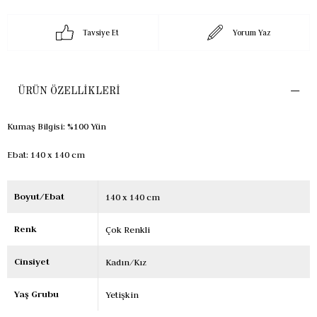
Tavsiye Et
Yorum Yaz
ÜRÜN ÖZELLIKLERI
Kumaş Bilgisi: %100 Yün
Ebat: 140 x 140 cm
Boyut/Ebat
140 x 140 cm
Renk
Çok Renkli
Cinsiyet
Kadın/Kız
Yaş Grubu
Yetişkin