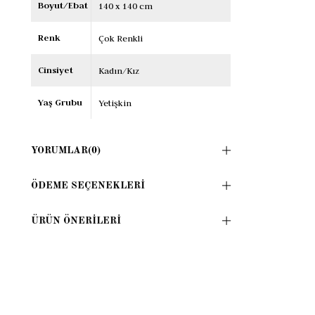
Boyut/Ebat
140 x 140 cm
Renk
Çok Renkli
Cinsiyet
Kadın/Kız
Yaş Grubu
Yetişkin
YORUMLAR
(0)
ÖDEME SEÇENEKLERI
ÜRÜN ÖNERILERI