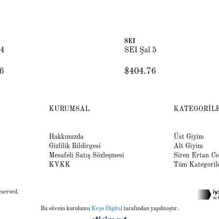
SEI
 4
SEI Şal 5
6
$404.76
KURUMSAL
KATEGORİL
Hakkımızda
Üst Giyim
Gizlilik Bildirgesi
Alt Giyim
Mesafeli Satış Sözleşmesi
Siren Ertan Co
KVKK
Tüm Kategoril
eserved.
Bu sitenin kurulumu
Keyo Digital
tarafından yapılmıştır.