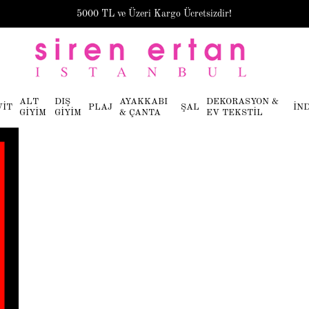
5000 TL ve Üzeri Kargo Ücretsizdir!
ALT
DIŞ
AYAKKABI
DEKORASYON &
VİT
PLAJ
ŞAL
İN
GİYİM
GİYİM
& ÇANTA
EV TEKSTİL