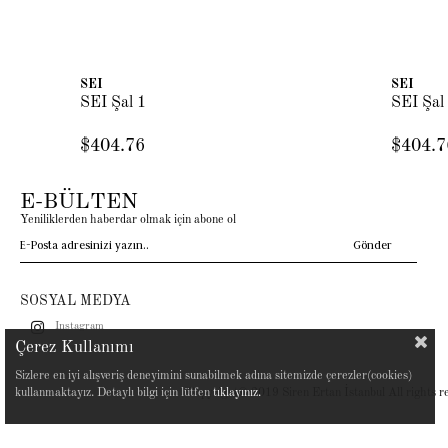
SEI
SEI
SEI Şal 1
SEI Şal
$404.76
$404.7
E-BÜLTEN
Yeniliklerden haberdar olmak için abone ol
Gönder
SOSYAL MEDYA
Instagram
Çerez Kullanımı
Sizlere en iyi alışveriş deneyimini sunabilmek adına sitemizde çerezler(cookies)
Copyright© 2019 Siren Ertan İstanbul All rights r
kullanmaktayız. Detaylı bilgi için lütfen
tıklayınız.