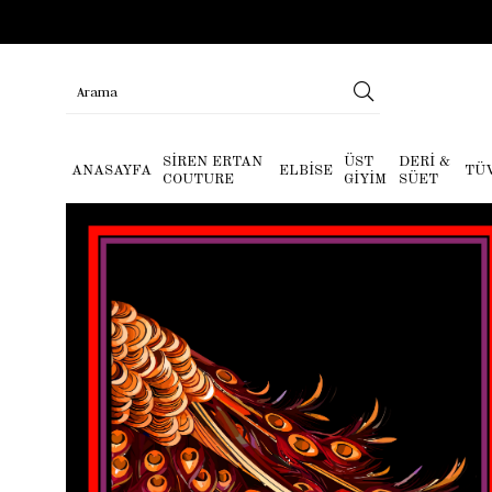
SİREN ERTAN
ÜST
DERİ &
ANASAYFA
ELBİSE
TÜ
COUTURE
GİYİM
SÜET