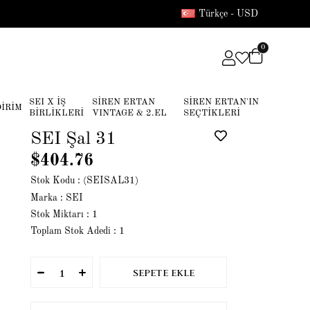
Türkçe - USD
0
SEI X İŞ
SİREN ERTAN
SİREN ERTAN'IN
DİRİM
BİRLİKLERİ
VINTAGE & 2.EL
SEÇTİKLERİ
SEI Şal 31
$404.76
Stok Kodu
(SEISAL31)
Marka
:
SEI
Stok Miktarı
:
1
Toplam Stok Adedi
:
1