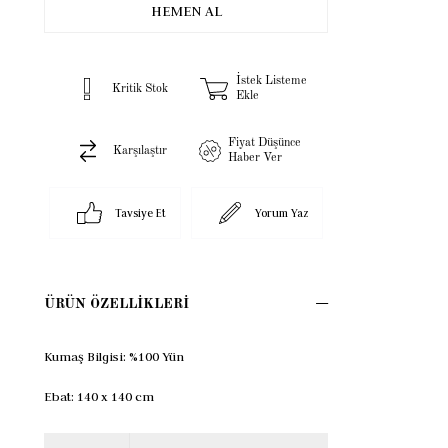
İstek Listeme
Kritik Stok
Ekle
Fiyat Düşünce
Karşılaştır
Haber Ver
Tavsiye Et
Yorum Yaz
ÜRÜN ÖZELLIKLERI
Kumaş Bilgisi: %100 Yün
Ebat: 140 x 140 cm