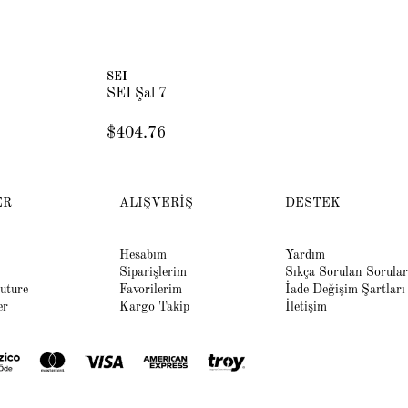
SEI
SE
SEI Şal 7
SE
$404.76
$4
ER
ALIŞVERİŞ
DESTEK
Hesabım
Yardım
Siparişlerim
Sıkça Sorulan Sorular
uture
Favorilerim
İade Değişim Şartları
er
Kargo Takip
İletişim