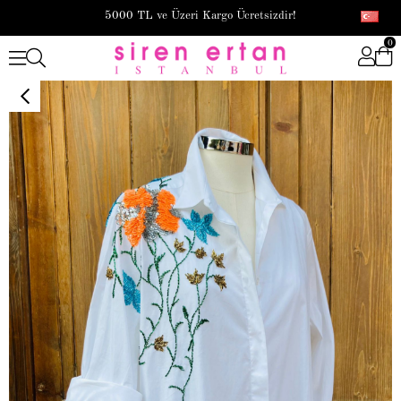
5000 TL ve Üzeri Kargo Ücretsizdir!
0