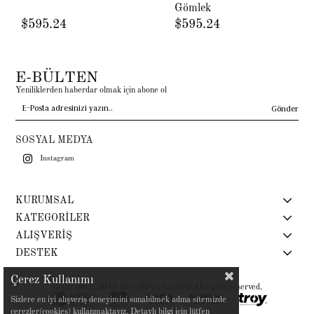
Gömlek
$595.24
$595.24
E-BÜLTEN
Yeniliklerden haberdar olmak için abone ol
Gönder
SOSYAL MEDYA
Instagram
KURUMSAL
KATEGORİLER
ALIŞVERİŞ
DESTEK
Çerez Kullanımı
Copyright© 2019 Siren Ertan İstanbul All rights reserved.
Sizlere en iyi alışveriş deneyimini sunabilmek adına sitemizde
çerezler(cookies) kullanmaktayız. Detaylı bilgi için lütfen