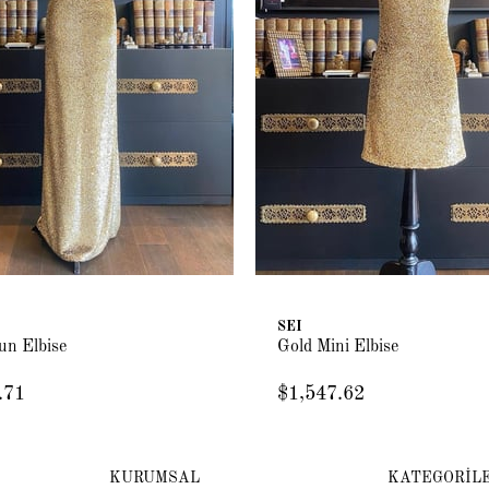
SEI
un Elbise
Gold Mini Elbise
.71
$1,547.62
KURUMSAL
KATEGORİL