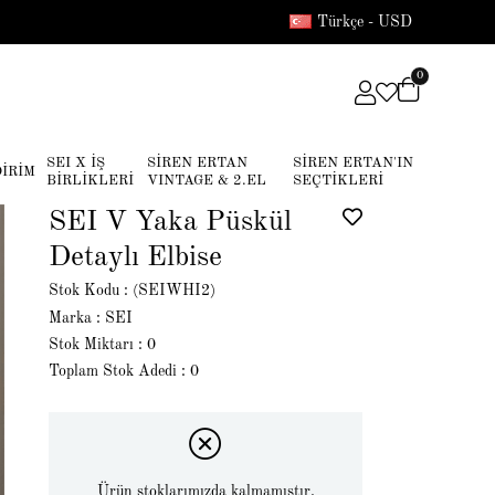
Türkçe - USD
0
SEI X İŞ
SİREN ERTAN
SİREN ERTAN'IN
DİRİM
BİRLİKLERİ
VINTAGE & 2.EL
SEÇTİKLERİ
SEI V Yaka Püskül
Detaylı Elbise
Stok Kodu
(SEIWHI2)
Marka
:
SEI
Stok Miktarı
:
0
Toplam Stok Adedi
:
0
Ürün stoklarımızda kalmamıştır.