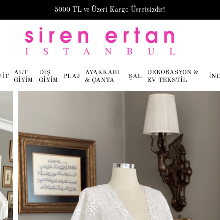
5000 TL ve Üzeri Kargo Ücretsizdir!
ALT
DIŞ
AYAKKABI
DEKORASYON &
VİT
PLAJ
ŞAL
İN
GİYİM
GİYİM
& ÇANTA
EV TEKSTİL