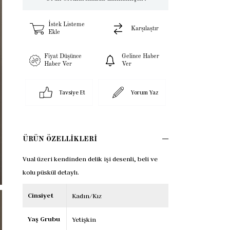
İstek Listeme
Karşılaştır
Ekle
Fiyat Düşünce
Gelince Haber
Haber Ver
Ver
Tavsiye Et
Yorum Yaz
ÜRÜN ÖZELLIKLERI
Vual üzeri kendinden delik işi desenli, beli ve
kolu püskül detaylı.
Cinsiyet
Kadın/Kız
Yaş Grubu
Yetişkin