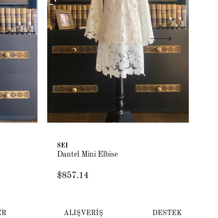
SEI
SE
Dantel Mini Elbise
Da
$857.14
$1
ER
ALIŞVERİŞ
DESTEK