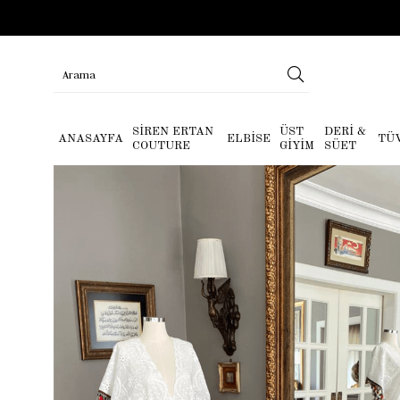
SİREN ERTAN
ÜST
DERİ &
ANASAYFA
ELBİSE
TÜ
COUTURE
GİYİM
SÜET