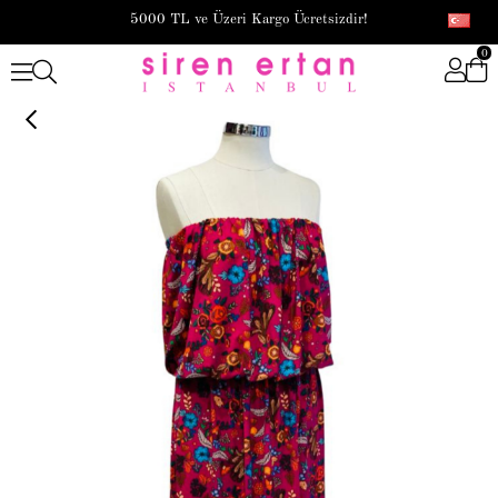
5000 TL ve Üzeri Kargo Ücretsizdir!
0