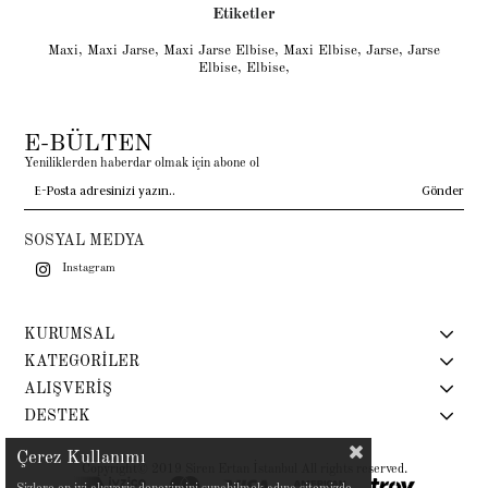
Etiketler
Maxi
,
Maxi Jarse
,
Maxi Jarse Elbise
,
Maxi Elbise
,
Jarse
,
Jarse
Elbise
,
Elbise
,
E-BÜLTEN
Yeniliklerden haberdar olmak için abone ol
Gönder
SOSYAL MEDYA
Instagram
KURUMSAL
KATEGORİLER
ALIŞVERİŞ
DESTEK
Çerez Kullanımı
Copyright© 2019 Siren Ertan İstanbul All rights reserved.