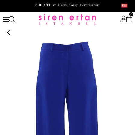
5000 TL ve Üzeri Kargo Ücretsizdir!
0