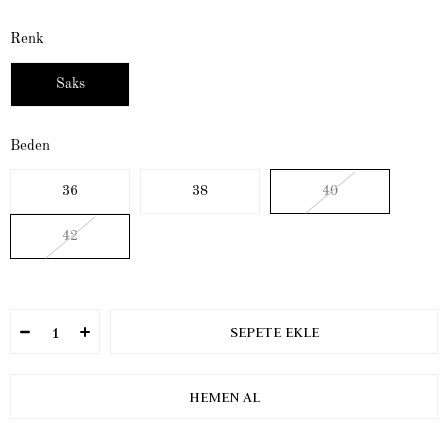
Renk
Saks
Beden
36
38
40
42