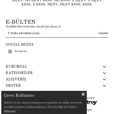
ZİÇEV
,
SEI ZİÇEV KESE
,
SEI KESE
,
X ZİÇEV
,
X ZİÇEV
KESE
,
X KESE
,
ZİÇEV
,
ZİÇEV KESE
,
KESE
,
E-BÜLTEN
Yeniliklerden haberdar olmak için abone ol
Gönder
SOSYAL MEDYA
Instagram
KURUMSAL
KATEGORİLER
ALIŞVERİŞ
DESTEK
Çerez Kullanımı
Copyright© 2019 Siren Ertan İstanbul All rights reserved.
Sizlere en iyi alışveriş deneyimini sunabilmek adına sitemizde
çerezler(cookies) kullanmaktayız. Detaylı bilgi için lütfen
Bu sitenin kurulumu
Keyo Digital
tarafından yapılmıştır.
tıklayınız.