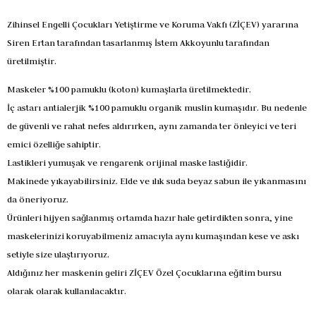
Zihinsel Engelli Çocukları Yetiştirme ve Koruma Vakfı (ZİÇEV) yararına
Siren Ertan tarafından tasarlanmış İstem Akkoyunlu tarafından
üretilmiştir.
Maskeler %100 pamuklu (koton) kumaşlarla üretilmektedir.
İç astarı antialerjik %100 pamuklu organik muslin kumaşıdır. Bu nedenle
de güvenli ve rahat nefes aldırırken, aynı zamanda ter önleyici ve teri
emici özelliğe sahiptir.
Lastikleri yumuşak ve rengarenk orijinal maske lastiğidir.
Makinede yıkayabilirsiniz. Elde ve ılık suda beyaz sabun ile yıkanmasını
da öneriyoruz.
Ürünleri hijyen sağlanmış ortamda hazır hale getirdikten sonra, yine
maskelerinizi koruyabilmeniz amacıyla aynı kumaşından kese ve askı
setiyle size ulaştırıyoruz.
Aldığınız her maskenin geliri ZİÇEV Özel Çocuklarına eğitim bursu
olarak olarak kullanılacaktır.