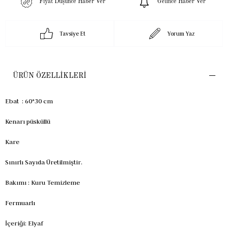
Fiyat Düşünce Haber Ver
Gelince Haber Ver
Tavsiye Et
Yorum Yaz
ÜRÜN ÖZELLIKLERI
Ebat : 60*30 cm
Kenarı püsküllü
Kare
Sınırlı Sayıda Üretilmiştir.
Bakımı : Kuru Temizleme
Fermuarlı
İçeriği: Elyaf