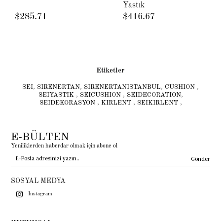
Yastık
$285.71
$416.67
Etiketler
SEI
,
SIRENERTAN
,
SIRENERTANISTANBUL
,
CUSHION
,
SEIYASTIK
,
SEICUSHION
,
SEIDECORATION
,
SEIDEKORASYON
,
KIRLENT
,
SEIKIRLENT
,
E-BÜLTEN
Yeniliklerden haberdar olmak için abone ol
Gönder
SOSYAL MEDYA
Instagram