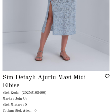
Sim Detaylı Ajurlu Mavi Midi
Elbise
Stok Kodu
(2025S103400)
Marka
:
Join Us
Stok Miktarı
:
0
Toplam Stok Adedi
:
0