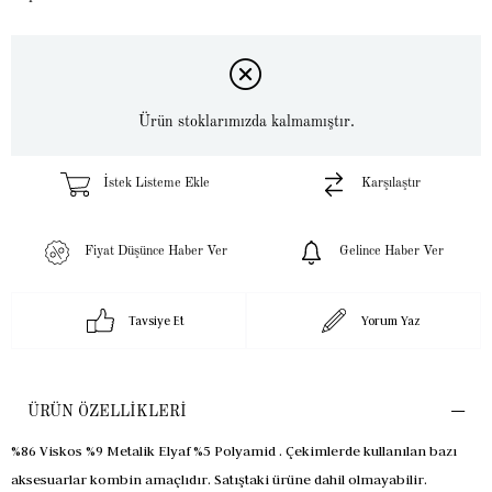
Ürün stoklarımızda kalmamıştır.
İstek Listeme Ekle
Karşılaştır
Fiyat Düşünce Haber Ver
Gelince Haber Ver
Tavsiye Et
Yorum Yaz
ÜRÜN ÖZELLIKLERI
%86 Viskos %9 Metalik Elyaf %5 Polyamid . Çekimlerde kullanılan bazı
aksesuarlar kombin amaçlıdır. Satıştaki ürüne dahil olmayabilir.