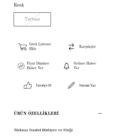
Renk
Turkuaz
İstek Listeme
Karşılaştır
Ekle
Fiyat Düşünce
Gelince Haber
Haber Ver
Ver
Tavsiye Et
Yorum Yaz
ÜRÜN ÖZELLIKLERI
Türkuaz Dantel Büstiyer ve Eteği