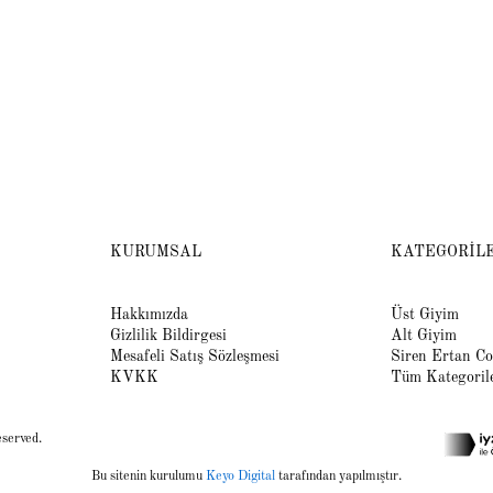
KURUMSAL
KATEGORİL
Hakkımızda
Üst Giyim
Gizlilik Bildirgesi
Alt Giyim
Mesafeli Satış Sözleşmesi
Siren Ertan Co
KVKK
Tüm Kategoril
eserved.
Bu sitenin kurulumu
Keyo Digital
tarafından yapılmıştır.