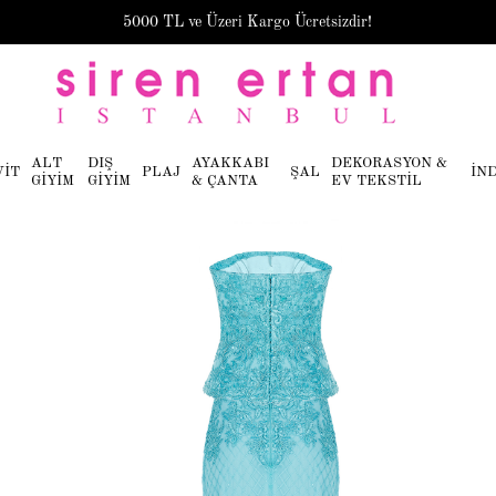
5000 TL ve Üzeri Kargo Ücretsizdir!
ALT
DIŞ
AYAKKABI
DEKORASYON &
VİT
PLAJ
ŞAL
İN
GİYİM
GİYİM
& ÇANTA
EV TEKSTİL