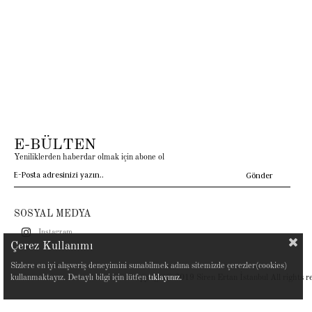
E-BÜLTEN
Yeniliklerden haberdar olmak için abone ol
Gönder
SOSYAL MEDYA
Instagram
Çerez Kullanımı
Sizlere en iyi alışveriş deneyimini sunabilmek adına sitemizde çerezler(cookies)
kullanmaktayız. Detaylı bilgi için lütfen
tıklayınız.
Copyright© 2019 Siren Ertan İstanbul All rights r