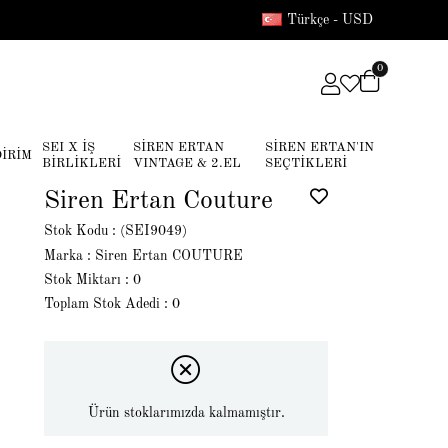
Türkçe - USD
0
SEI X İŞ
SİREN ERTAN
SİREN ERTAN'IN
DİRİM
BİRLİKLERİ
VINTAGE & 2.EL
SEÇTİKLERİ
Siren Ertan Couture
Stok Kodu
(SEI9049)
Marka
:
Siren Ertan COUTURE
Stok Miktarı
:
0
Toplam Stok Adedi
:
0
Ürün stoklarımızda kalmamıştır.