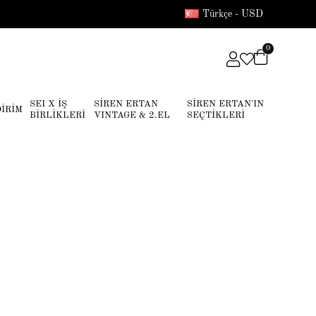
Türkçe - USD
0
SEI X İŞ
SİREN ERTAN
SİREN ERTAN'IN
DİRİM
BİRLİKLERİ
VINTAGE & 2.EL
SEÇTİKLERİ