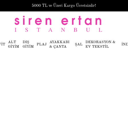
5000 TL ve Üzeri Kargo Ücretsizdir!
ALT
DIŞ
AYAKKABI
DEKORASYON &
VİT
PLAJ
ŞAL
İN
GİYİM
GİYİM
& ÇANTA
EV TEKSTİL