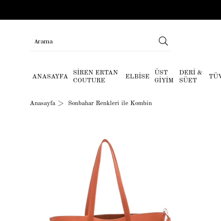
SİREN ERTAN
ÜST
DERİ &
ANASAYFA
ELBİSE
TÜ
COUTURE
GİYİM
SÜET
Anasayfa
Sonbahar Renkleri ile Kombin