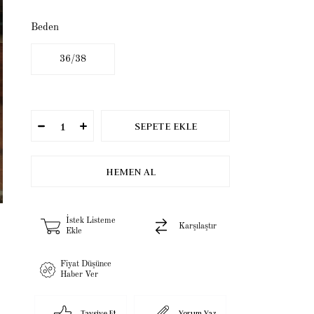
Beden
36/38
İstek Listeme
Karşılaştır
Ekle
Fiyat Düşünce
Haber Ver
Tavsiye Et
Yorum Yaz