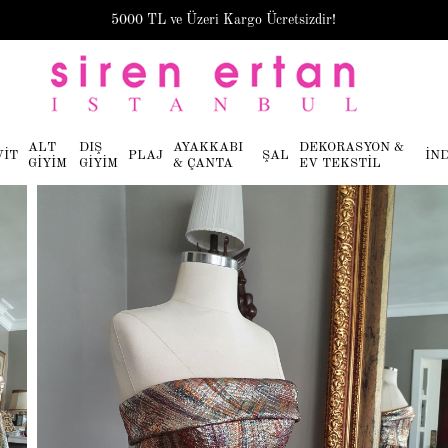
5000 TL ve Üzeri Kargo Ücretsizdir!
ALT
DIŞ
AYAKKABI
DEKORASYON &
VİT
PLAJ
ŞAL
İN
GİYİM
GİYİM
& ÇANTA
EV TEKSTİL