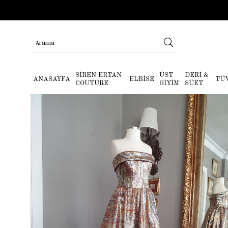
SİREN ERTAN
ÜST
DERİ &
ANASAYFA
ELBİSE
TÜ
COUTURE
GİYİM
SÜET