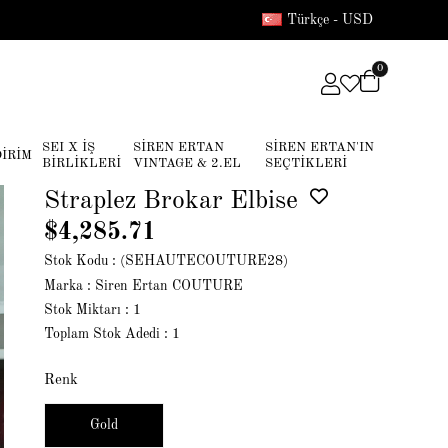
Türkçe - USD
0
SEI X İŞ
SİREN ERTAN
SİREN ERTAN'IN
DİRİM
BİRLİKLERİ
VINTAGE & 2.EL
SEÇTİKLERİ
Straplez Brokar Elbise
$4,285.71
Stok Kodu
(SEHAUTECOUTURE28)
Marka
:
Siren Ertan COUTURE
Stok Miktarı
:
1
Toplam Stok Adedi
:
1
Renk
Gold