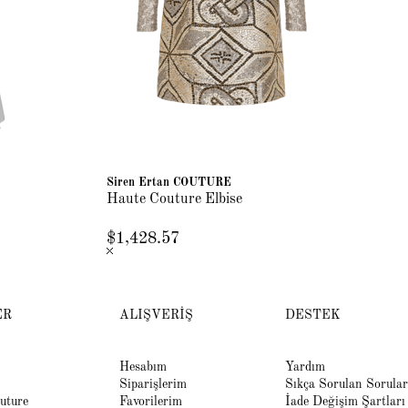
Siren Ertan COUTURE
Si
Haute Couture Elbise
Ha
$1,428.57
$2
ER
ALIŞVERİŞ
DESTEK
Hesabım
Yardım
Siparişlerim
Sıkça Sorulan Sorular
uture
Favorilerim
İade Değişim Şartları