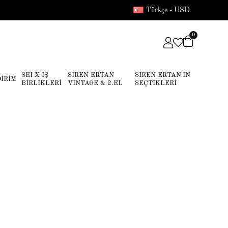
Türkçe - USD
0
SEI X İŞ
SİREN ERTAN
SİREN ERTAN'IN
DİRİM
BİRLİKLERİ
VINTAGE & 2.EL
SEÇTİKLERİ