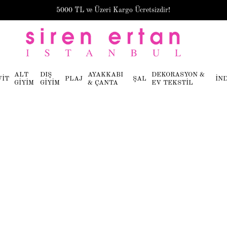
5000 TL ve Üzeri Kargo Ücretsizdir!
ALT
DIŞ
AYAKKABI
DEKORASYON &
VİT
PLAJ
ŞAL
İN
GİYİM
GİYİM
& ÇANTA
EV TEKSTİL