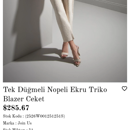
Tek Düğmeli Nopeli Ekru Triko
Blazer Ceket
$285.67
Stok Kodu
(2526W001251251S)
Marka
:
Join Us