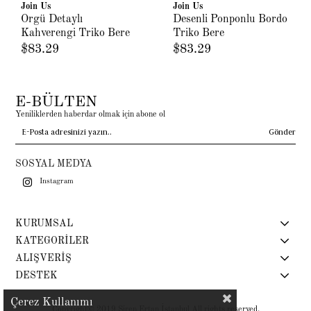
Join Us
Join Us
Örgü Detaylı
Desenli Ponponlu Bordo
Kahverengi Triko Bere
Triko Bere
$83.29
$83.29
E-BÜLTEN
Yeniliklerden haberdar olmak için abone ol
Gönder
SOSYAL MEDYA
Instagram
KURUMSAL
KATEGORİLER
ALIŞVERİŞ
DESTEK
Çerez Kullanımı
Copyright© 2019 Siren Ertan İstanbul All rights reserved.