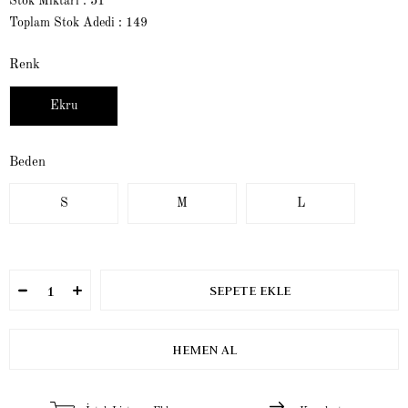
Stok Miktarı
:
51
Toplam Stok Adedi
:
149
Renk
Ekru
Beden
S
M
L