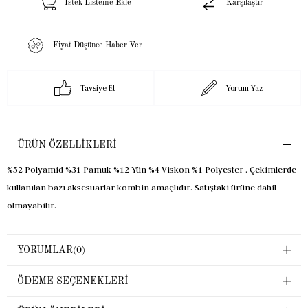
İstek Listeme Ekle
Karşılaştır
Fiyat Düşünce Haber Ver
Tavsiye Et
Yorum Yaz
ÜRÜN ÖZELLIKLERI
%52 Polyamid %31 Pamuk %12 Yün %4 Viskon %1 Polyester . Çekimlerde
kullanılan bazı aksesuarlar kombin amaçlıdır. Satıştaki ürüne dahil
olmayabilir.
YORUMLAR
(0)
ÖDEME SEÇENEKLERI