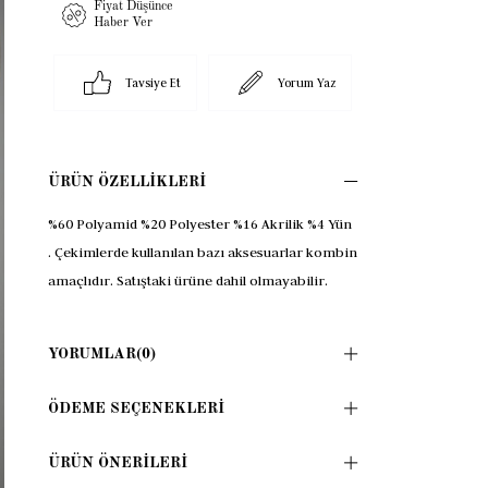
Fiyat Düşünce
Haber Ver
Tavsiye Et
Yorum Yaz
ÜRÜN ÖZELLIKLERI
%60 Polyamid %20 Polyester %16 Akrilik %4 Yün
. Çekimlerde kullanılan bazı aksesuarlar kombin
amaçlıdır. Satıştaki ürüne dahil olmayabilir.
YORUMLAR
(0)
ÖDEME SEÇENEKLERI
ÜRÜN ÖNERILERI