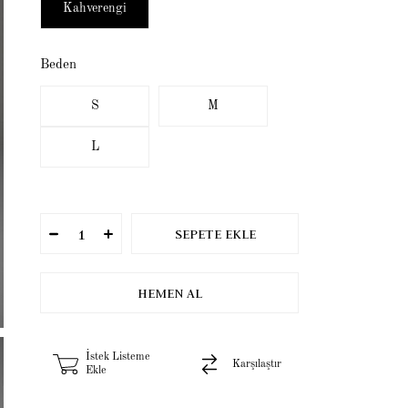
Kahverengi
Beden
S
M
L
İstek Listeme
Karşılaştır
Ekle