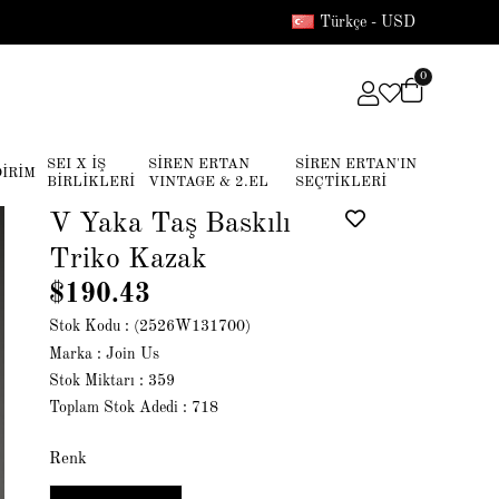
Türkçe - USD
0
SEI X İŞ
SİREN ERTAN
SİREN ERTAN'IN
DİRİM
BİRLİKLERİ
VINTAGE & 2.EL
SEÇTİKLERİ
V Yaka Taş Baskılı
Triko Kazak
$190.43
Stok Kodu
(2526W131700)
Marka
:
Join Us
Stok Miktarı
:
359
Toplam Stok Adedi
:
718
Renk