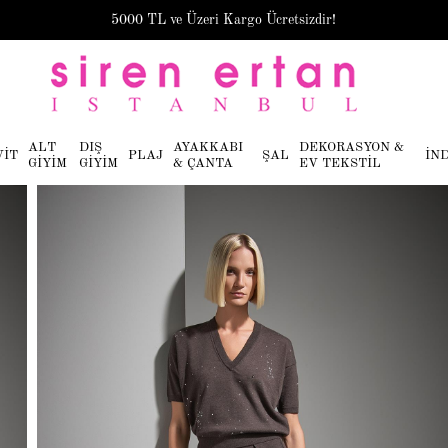
5000 TL ve Üzeri Kargo Ücretsizdir!
ALT
DIŞ
AYAKKABI
DEKORASYON &
VİT
PLAJ
ŞAL
İN
GİYİM
GİYİM
& ÇANTA
EV TEKSTİL