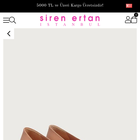
5000 TL ve Üzeri Kargo Ücretsizdir!
0