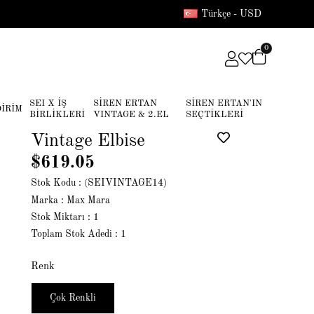
Türkçe - USD
0
SEI X İŞ
SİREN ERTAN
SİREN ERTAN'IN
DİRİM
BİRLİKLERİ
VINTAGE & 2.EL
SEÇTİKLERİ
Vintage Elbise
$619.05
Stok Kodu
(SEIVINTAGE14)
Marka
:
Max Mara
Stok Miktarı
:
1
Toplam Stok Adedi
:
1
Renk
Çok Renkli