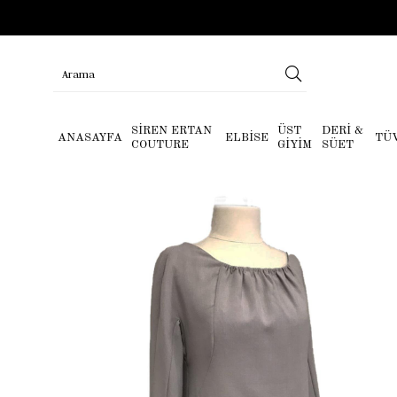
SİREN ERTAN
ÜST
DERİ &
ANASAYFA
ELBİSE
TÜ
COUTURE
GİYİM
SÜET