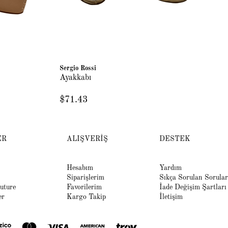
Sergio Rossi
Rol
Ayakkabı
Bl
$71.43
$1
ER
ALIŞVERİŞ
DESTEK
Hesabım
Yardım
Siparişlerim
Sıkça Sorulan Sorular
uture
Favorilerim
İade Değişim Şartları
er
Kargo Takip
İletişim