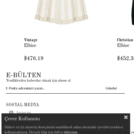
Vintage
Christian
Elbise
Elbise
$476.19
$452.3
E-BÜLTEN
Yeniliklerden haberdar olmak için abone ol
Gönder
SOSYAL MEDYA
Instagram
Çerez Kullanımı
Sizlere en iyi alışveriş deneyimini sunabilmek adına sitemizde çerezler(cookies)
Copyright© 2019 Siren Ertan İstanbul All rights r
kullanmaktayız. Detaylı bilgi için lütfen
tıklayınız.