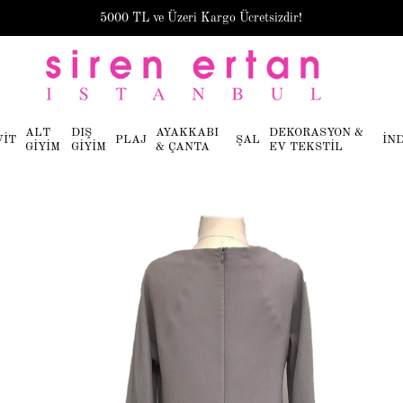
5000 TL ve Üzeri Kargo Ücretsizdir!
ALT
DIŞ
AYAKKABI
DEKORASYON &
VİT
PLAJ
ŞAL
İN
GİYİM
GİYİM
& ÇANTA
EV TEKSTİL