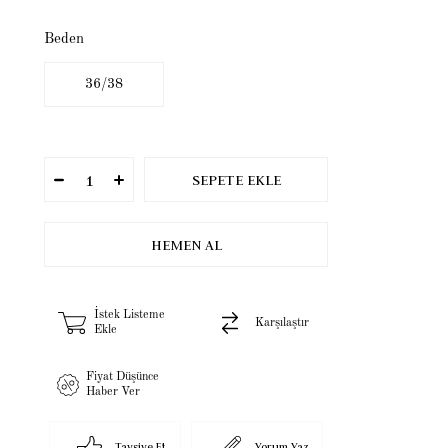
Beden
36/38
İstek Listeme
Karşılaştır
Ekle
Fiyat Düşünce
Haber Ver
Tavsiye Et
Yorum Yaz