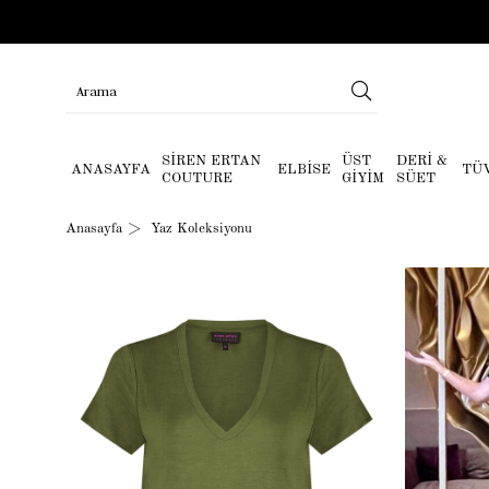
SİREN ERTAN
ÜST
DERİ &
ANASAYFA
ELBİSE
TÜ
COUTURE
GİYİM
SÜET
Anasayfa
Yaz Koleksiyonu