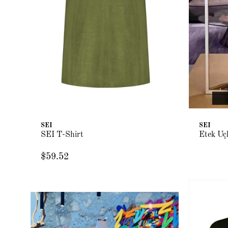
SEI
SEI
SEI T-Shirt
Etek Uçl
$59.52