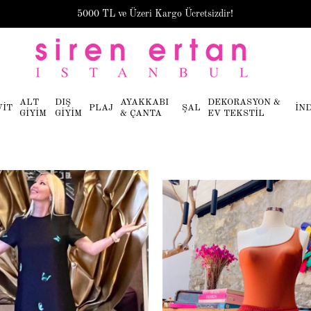
5000 TL ve Üzeri Kargo Ücretsizdir!
ALT
DIŞ
AYAKKABI
DEKORASYON &
VİT
PLAJ
ŞAL
İN
GİYİM
GİYİM
& ÇANTA
EV TEKSTİL