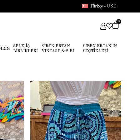
Türkçe - USD
0
SEI X İŞ
SİREN ERTAN
SİREN ERTAN'IN
DİRİM
BİRLİKLERİ
VINTAGE & 2.EL
SEÇTİKLERİ