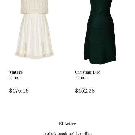
Vintage
Christian Dior
Elbise
Elbise
$476.19
$452.38
Etiketler
yüktek topuk terlik
,
terlik
,