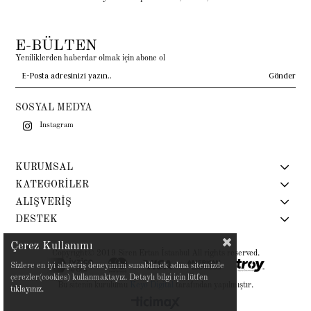
E-BÜLTEN
Yeniliklerden haberdar olmak için abone ol
Gönder
SOSYAL MEDYA
Instagram
KURUMSAL
KATEGORİLER
ALIŞVERİŞ
DESTEK
Çerez Kullanımı
Copyright© 2019 Siren Ertan İstanbul All rights reserved.
Sizlere en iyi alışveriş deneyimini sunabilmek adına sitemizde
çerezler(cookies) kullanmaktayız. Detaylı bilgi için lütfen
Bu sitenin kurulumu
Keyo Digital
tarafından yapılmıştır.
tıklayınız.