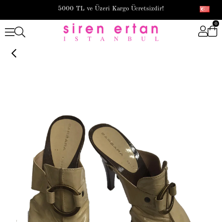
5000 TL ve Üzeri Kargo Ücretsizdir!
0