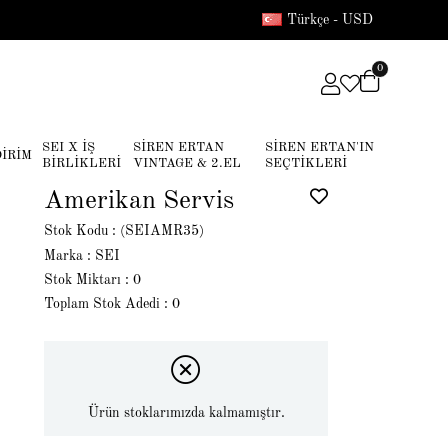
Türkçe - USD
0
SEI X İŞ
SİREN ERTAN
SİREN ERTAN'IN
DİRİM
BİRLİKLERİ
VINTAGE & 2.EL
SEÇTİKLERİ
Amerikan Servis
Stok Kodu
(SEIAMR35)
Marka
:
SEI
Stok Miktarı
:
0
Toplam Stok Adedi
:
0
Ürün stoklarımızda kalmamıştır.