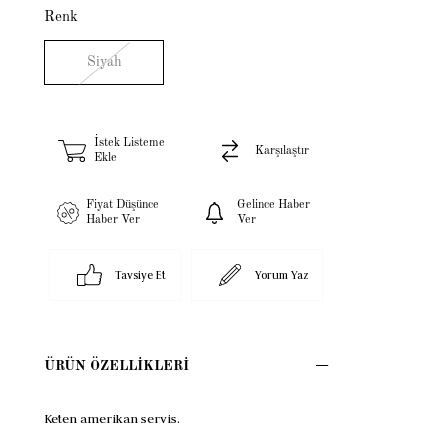
Renk
Siyah
İstek Listeme
Karşılaştır
Ekle
Fiyat Düşünce
Gelince Haber
Haber Ver
Ver
Tavsiye Et
Yorum Yaz
ÜRÜN ÖZELLIKLERI
Keten amerikan servis.