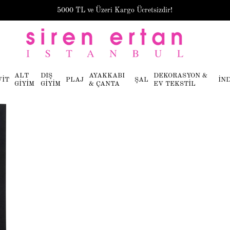
5000 TL ve Üzeri Kargo Ücretsizdir!
ALT
DIŞ
AYAKKABI
DEKORASYON &
VİT
PLAJ
ŞAL
İN
GİYİM
GİYİM
& ÇANTA
EV TEKSTİL