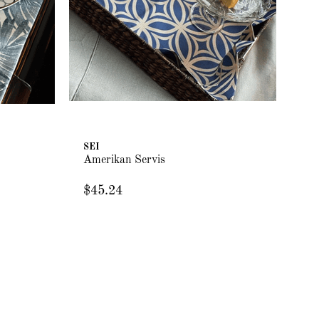
SEI
SE
Amerikan Servis
Am
$45.24
$4