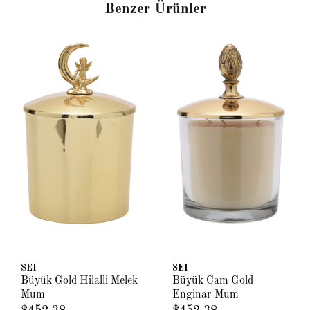
Benzer Ürünler
SEI
SEI
Büyük Gold Hilalli Melek
Büyük Cam Gold
Mum
Enginar Mum