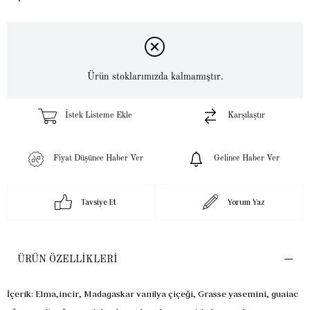
Ürün stoklarımızda kalmamıştır.
İstek Listeme Ekle
Karşılaştır
Fiyat Düşünce Haber Ver
Gelince Haber Ver
Tavsiye Et
Yorum Yaz
ÜRÜN ÖZELLIKLERI
İçerik: Elma,incir, Madagaskar vanilya çiçeği, Grasse yasemini, guaiac