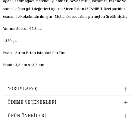
ağacı, sedir ağacı, patchouly, amber, beyaz misk, karamel, rezene ve
sandal ağacı gibi değerleri içeren Siren Ertan ISTANBUL özel parfüm
esansı ile kokulandırılmıştır. Metal aksesuarları pirinçten üretilmiştir.
Yanma Süresi: 92 Saat
1320 gr.
Esans: Siren Ertan Istanbul Parfüm
Ebat: 13,5 cm x13,5 cm
YORUMLAR
(0)
ÖDEME SEÇENEKLERI
ÜRÜN ÖNERILERI