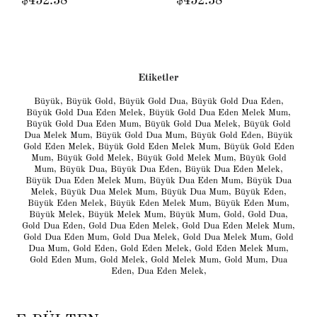
$452.38
$452.38
Etiketler
Büyük
,
Büyük Gold
,
Büyük Gold Dua
,
Büyük Gold Dua Eden
,
Büyük Gold Dua Eden Melek
,
Büyük Gold Dua Eden Melek Mum
,
Büyük Gold Dua Eden Mum
,
Büyük Gold Dua Melek
,
Büyük Gold
Dua Melek Mum
,
Büyük Gold Dua Mum
,
Büyük Gold Eden
,
Büyük
Gold Eden Melek
,
Büyük Gold Eden Melek Mum
,
Büyük Gold Eden
Mum
,
Büyük Gold Melek
,
Büyük Gold Melek Mum
,
Büyük Gold
Mum
,
Büyük Dua
,
Büyük Dua Eden
,
Büyük Dua Eden Melek
,
Büyük Dua Eden Melek Mum
,
Büyük Dua Eden Mum
,
Büyük Dua
Melek
,
Büyük Dua Melek Mum
,
Büyük Dua Mum
,
Büyük Eden
,
Büyük Eden Melek
,
Büyük Eden Melek Mum
,
Büyük Eden Mum
,
Büyük Melek
,
Büyük Melek Mum
,
Büyük Mum
,
Gold
,
Gold Dua
,
Gold Dua Eden
,
Gold Dua Eden Melek
,
Gold Dua Eden Melek Mum
,
Gold Dua Eden Mum
,
Gold Dua Melek
,
Gold Dua Melek Mum
,
Gold
Dua Mum
,
Gold Eden
,
Gold Eden Melek
,
Gold Eden Melek Mum
,
Gold Eden Mum
,
Gold Melek
,
Gold Melek Mum
,
Gold Mum
,
Dua
Eden
,
Dua Eden Melek
,