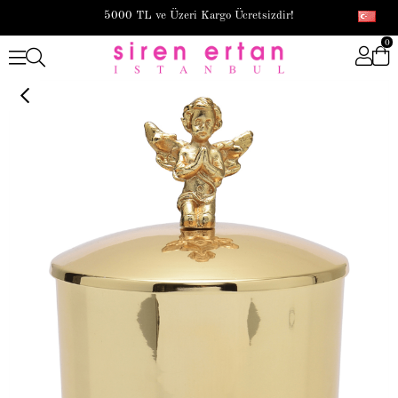
5000 TL ve Üzeri Kargo Ücretsizdir!
0