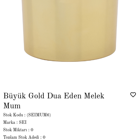
Büyük Gold Dua Eden Melek
Mum
Stok Kodu
(SEIMUM6)
Marka
:
SEI
Stok Miktarı
:
0
Toplam Stok Adedi
:
0