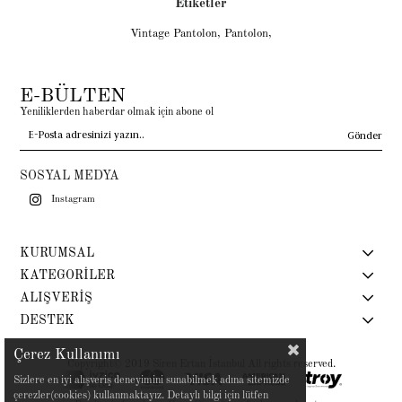
Etiketler
Vintage Pantolon
,
Pantolon
,
E-BÜLTEN
Yeniliklerden haberdar olmak için abone ol
Gönder
SOSYAL MEDYA
Instagram
KURUMSAL
KATEGORİLER
ALIŞVERİŞ
DESTEK
Çerez Kullanımı
Copyright© 2019 Siren Ertan İstanbul All rights reserved.
Sizlere en iyi alışveriş deneyimini sunabilmek adına sitemizde
çerezler(cookies) kullanmaktayız. Detaylı bilgi için lütfen