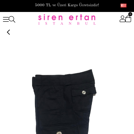
5000 TL ve Üzeri Kargo Ücretsizdir!
0