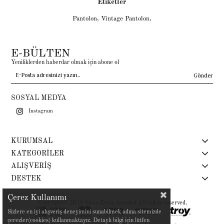
Etiketler
Pantolon
,
Vintage Pantolon
,
E-BÜLTEN
Yeniliklerden haberdar olmak için abone ol
Gönder
SOSYAL MEDYA
Instagram
KURUMSAL
KATEGORİLER
ALIŞVERİŞ
DESTEK
Çerez Kullanımı
Copyright© 2019 Siren Ertan İstanbul All rights reserved.
Sizlere en iyi alışveriş deneyimini sunabilmek adına sitemizde
çerezler(cookies) kullanmaktayız. Detaylı bilgi için lütfen