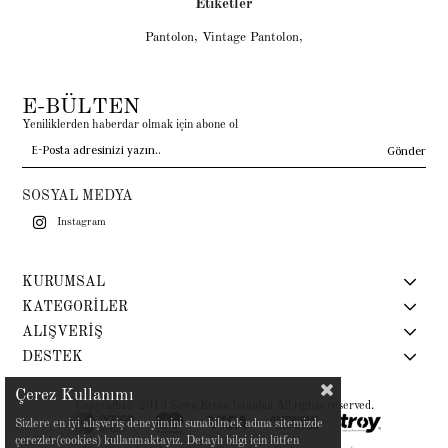
Etiketler
Pantolon
,
Vintage Pantolon
,
E-BÜLTEN
Yeniliklerden haberdar olmak için abone ol
Gönder
SOSYAL MEDYA
Instagram
KURUMSAL
KATEGORİLER
ALIŞVERİŞ
DESTEK
Çerez Kullanımı
Copyright© 2019 Siren Ertan İstanbul All rights reserved.
Sizlere en iyi alışveriş deneyimini sunabilmek adına sitemizde
çerezler(cookies) kullanmaktayız. Detaylı bilgi için lütfen