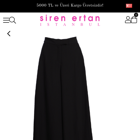
5000 TL ve Üzeri Kargo Ücretsizdir!
0