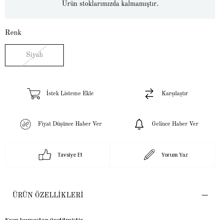
Ürün stoklarımızda kalmamıştır.
Renk
Siyah
İstek Listeme Ekle
Karşılaştır
Fiyat Düşünce Haber Ver
Gelince Haber Ver
Tavsiye Et
Yorum Yaz
ÜRÜN ÖZELLIKLERI
Krep kumaştan üretilmiştir.