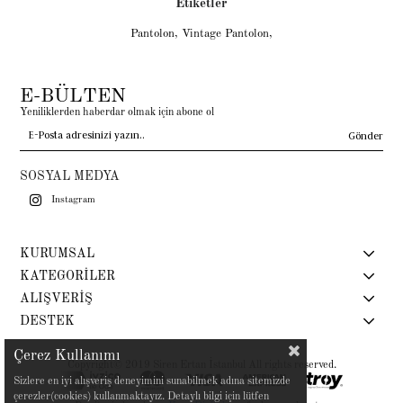
Etiketler
Pantolon
,
Vintage Pantolon
,
E-BÜLTEN
Yeniliklerden haberdar olmak için abone ol
Gönder
SOSYAL MEDYA
Instagram
KURUMSAL
KATEGORİLER
ALIŞVERİŞ
DESTEK
Çerez Kullanımı
Copyright© 2019 Siren Ertan İstanbul All rights reserved.
Sizlere en iyi alışveriş deneyimini sunabilmek adına sitemizde
çerezler(cookies) kullanmaktayız. Detaylı bilgi için lütfen