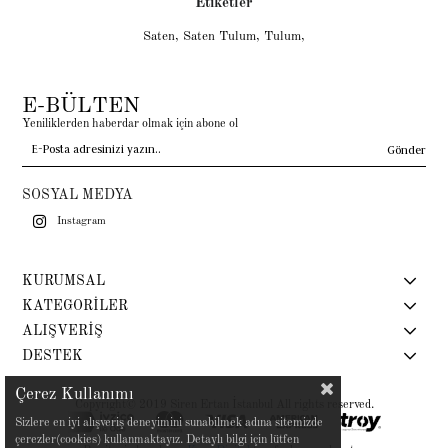
Etiketler
Saten
,
Saten Tulum
,
Tulum
,
E-BÜLTEN
Yeniliklerden haberdar olmak için abone ol
Gönder
SOSYAL MEDYA
Instagram
KURUMSAL
KATEGORİLER
ALIŞVERİŞ
DESTEK
Çerez Kullanımı
Copyright© 2019 Siren Ertan İstanbul All rights reserved.
Sizlere en iyi alışveriş deneyimini sunabilmek adına sitemizde
çerezler(cookies) kullanmaktayız. Detaylı bilgi için lütfen