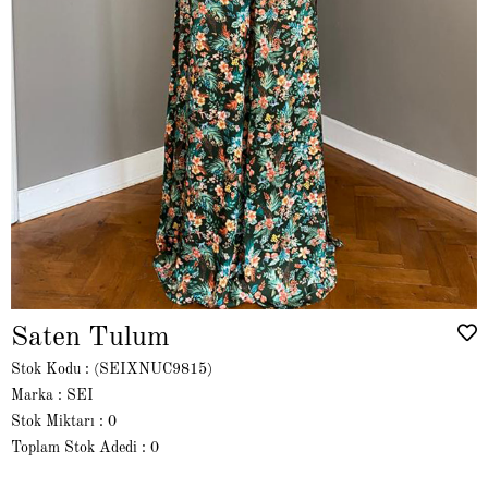
Saten Tulum
Stok Kodu
(SEIXNUC9815)
Marka
:
SEI
Stok Miktarı
:
0
Toplam Stok Adedi
:
0