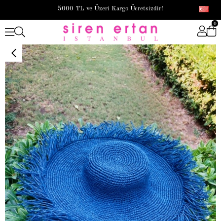
5000 TL ve Üzeri Kargo Ücretsizdir!
0