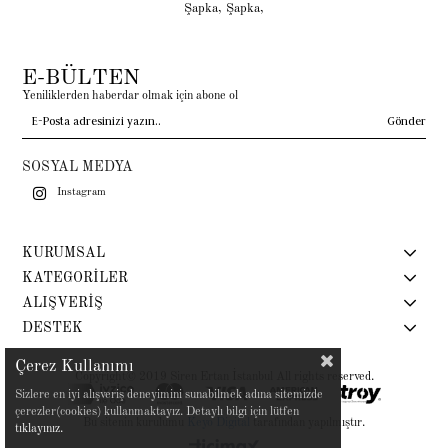
Şapka
,
Şapka
,
E-BÜLTEN
Yeniliklerden haberdar olmak için abone ol
Gönder
SOSYAL MEDYA
Instagram
KURUMSAL
KATEGORİLER
ALIŞVERİŞ
DESTEK
Çerez Kullanımı
Copyright© 2019 Siren Ertan İstanbul All rights reserved.
Sizlere en iyi alışveriş deneyimini sunabilmek adına sitemizde
çerezler(cookies) kullanmaktayız. Detaylı bilgi için lütfen
Bu sitenin kurulumu
Keyo Digital
tarafından yapılmıştır.
tıklayınız.